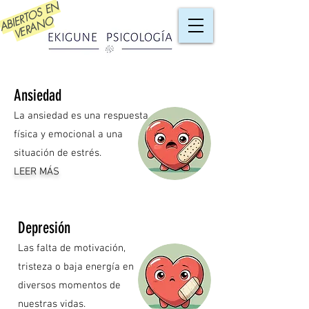
A
BI
T
O
S
E
N
V
E
R
A
N
E
R
O
Ansiedad
La ansiedad es una respuesta
física y emocional a una
situación de estrés.
LEER MÁS
Depresión
Las falta de motivación,
tristeza o baja energía en
diversos momentos de
nuestras vidas.